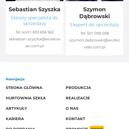
Sebastian Szyszka
Szymon
Dąbrowski
Starszy specjalista ds.
sprzedaży
Ekspert ds. sprzedaży
Tel. kom:
693 656 562
Tel:
501 099 058
sebastian.szyszka@wutkow
o
szymon.dabrowski@wutko
ski.com.pl
wski.com.pl
Nawigacja
STRONA GŁÓWNA
PRODUKCJA
HURTOWNIA SZKŁA
REALIZACJE
ARTYKUŁY
O NAS
KARIERA
KONTAKT