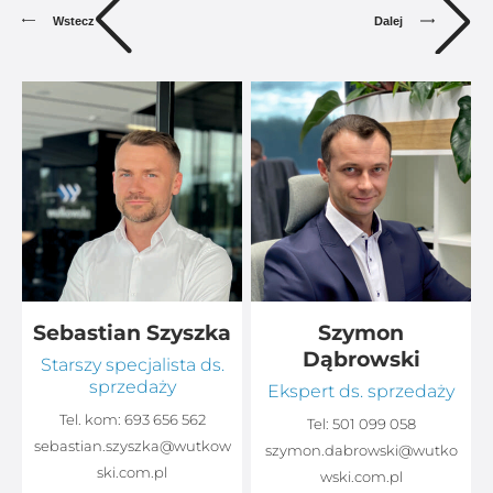
Dalej
Wstecz
Sebastian Szyszka
Szymon
Dąbrowski
Starszy specjalista ds.
sprzedaży
Ekspert ds. sprzedaży
Tel. kom:
693 656 562
Tel:
501 099 058
sebastian.szyszka@wutkow
o
szymon.dabrowski@wutko
ski.com.pl
wski.com.pl