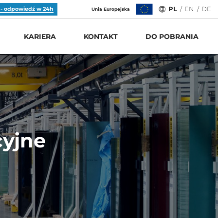
 - odpowiedź w 24h
PL
/
EN
/
DE
Unia Europejska
KARIERA
KONTAKT
DO POBRANIA
cyjne