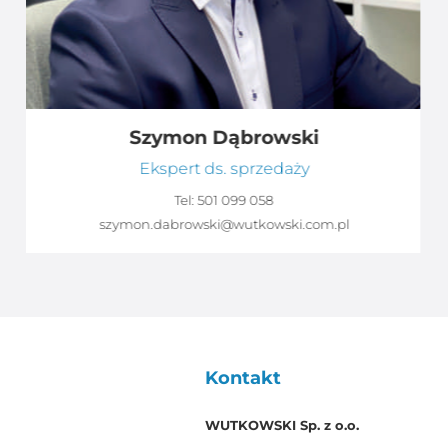
Szymon Dąbrowski
Ekspert ds. sprzedaży
Tel:
501 099 058
szymon.dabrowski@wutkowski.com.pl
Kontakt
WUTKOWSKI Sp. z o.o.