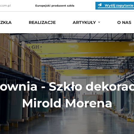
Wyślij zapytanie
.com.pl
Europejski producent szkła
ZKŁA
REALIZACJE
ARTYKUŁY
O NAS
ownia - Szkło dekora
Mirold Morena