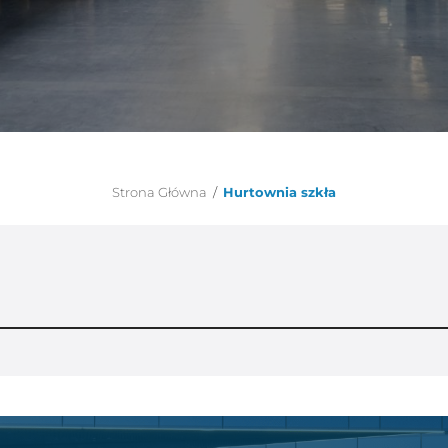
Strona Główna
/
Hurtownia szkła