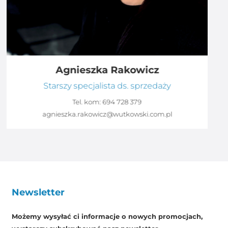
Agnieszka Rakowicz
Starszy specjalista ds. sprzedaży
Tel. kom:
694 728 379
agnieszka.rakowicz@wutkowski.com.pl
Newsletter
Możemy wysyłać ci informacje o nowych promocjach,