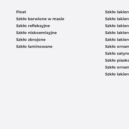
Float
Szkło lakie
Szkło barwione w masie
Szkło lakie
Szkło refleksyjne
Szkło lakie
Szkło niskoemisyjne
Szkło laki
Szkło zbrojone
Szkło laki
Szkło laminowane
Szkło orna
Szkło saty
Szkło pias
Szkło orna
Szkło laki