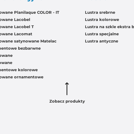
rowane Planilaque COLOR - IT
Lustra srebrne
rowane Lacobel
Lustra kolorowe
rowane Lacobel T
Lustra na szkle ekstra 
erowane Lacomat
Lustra specjalne
erowane satynowane Matelac
Lustra antyczne
mentowe bezbarwne
nowane
kowane
mentowe kolorowe
erowane ornamentowe
Zobacz produkty