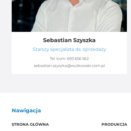
Sebastian Szyszka
Starszy specjalista ds. sprzedaży
Tel. kom:
693 656 562
sebastian.szyszka@wutkowski.com.pl
Nawigacja
STRONA GŁÓWNA
PRODUKCJA