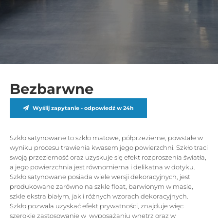
Bezbarwne
Wyślij zapytanie - odpowiedź w 24h
Szkło satynowane to szkło matowe, półprzezierne, powstałe w
wyniku procesu trawienia kwasem jego powierzchni. Szkło traci
swoją przezierność oraz uzyskuje się efekt rozproszenia światła,
a jego powierzchnia jest równomierna i delikatna w dotyku.
Szkło satynowane posiada wiele wersji dekoracyjnych, jest
produkowane zarówno na szkle float, barwionym w masie,
szkle ekstra białym, jak i różnych wzorach dekoracyjnych.
Szkło pozwala uzyskać efekt prywatności, znajduje więc
szerokie zastosowanie w wyposażaniu wnętrz oraz w