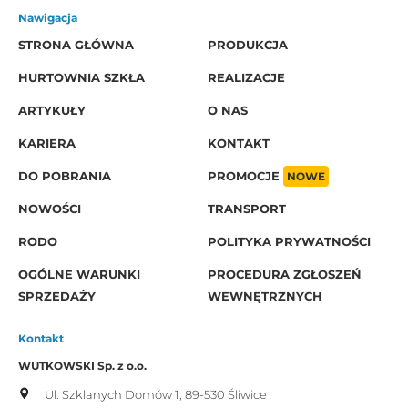
Nawigacja
STRONA GŁÓWNA
PRODUKCJA
HURTOWNIA SZKŁA
REALIZACJE
ARTYKUŁY
O NAS
KARIERA
KONTAKT
DO POBRANIA
PROMOCJE
NOWE
NOWOŚCI
TRANSPORT
RODO
POLITYKA PRYWATNOŚCI
OGÓLNE WARUNKI
PROCEDURA ZGŁOSZEŃ
SPRZEDAŻY
WEWNĘTRZNYCH
Kontakt
WUTKOWSKI Sp. z o.o.
Ul. Szklanych Domów 1,
89-530 Śliwice