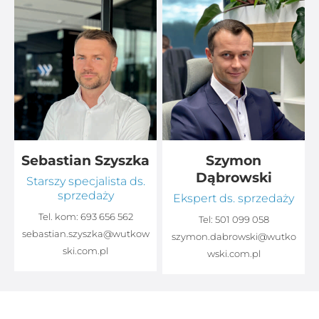
Sebastian Szyszka
Szymon
Dąbrowski
Starszy specjalista ds.
sprzedaży
Ekspert ds. sprzedaży
Tel. kom:
693 656 562
Tel:
501 099 058
sebastian.szyszka@wutkow
o
szymon.dabrowski@wutko
ski.com.pl
wski.com.pl