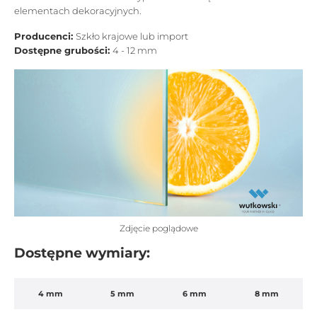
elementach dekoracyjnych.
Producenci:
Szkło krajowe lub import
Dostępne grubości:
4 - 12 mm
Zdjęcie poglądowe
Dostępne wymiary:
4 mm
5 mm
6 mm
8 mm