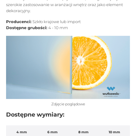
szerokie zastosowanie w aranżacji wnętrz oraz jako element
dekoracyjny.
Producenci:
Szkło krajowe lub import
Dostępne grubości:
4 - 10 mm
Zdjęcie poglądowe
Dostępne wymiary:
4 mm
6 mm
8 mm
10 mm