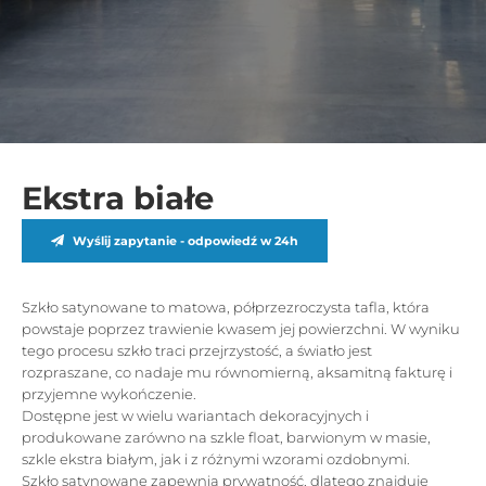
Ekstra białe
Wyślij zapytanie - odpowiedź w 24h
Szkło satynowane to matowa, półprzezroczysta tafla, która
powstaje poprzez trawienie kwasem jej powierzchni. W wyniku
tego procesu szkło traci przejrzystość, a światło jest
rozpraszane, co nadaje mu równomierną, aksamitną fakturę i
przyjemne wykończenie.
Dostępne jest w wielu wariantach dekoracyjnych i
produkowane zarówno na szkle float, barwionym w masie,
szkle ekstra białym, jak i z różnymi wzorami ozdobnymi.
Szkło satynowane zapewnia prywatność, dlatego znajduje