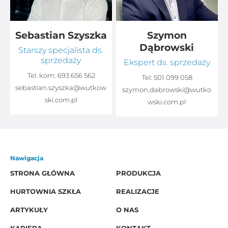
Sebastian Szyszka
Szymon
Dąbrowski
Starszy specjalista ds.
sprzedaży
Ekspert ds. sprzedaży
Tel. kom:
693 656 562
Tel:
501 099 058
sebastian.szyszka@wutkow
o
szymon.dabrowski@wutko
ski.com.pl
wski.com.pl
Nawigacja
STRONA GŁÓWNA
PRODUKCJA
HURTOWNIA SZKŁA
REALIZACJE
ARTYKUŁY
O NAS