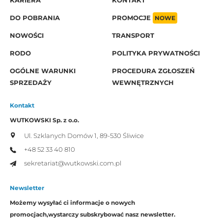
KARIERA
KONTAKT
DO POBRANIA
PROMOCJE
NOWE
NOWOŚCI
TRANSPORT
RODO
POLITYKA PRYWATNOŚCI
OGÓLNE WARUNKI
PROCEDURA ZGŁOSZEŃ
SPRZEDAŻY
WEWNĘTRZNYCH
Kontakt
WUTKOWSKI Sp. z o.o.
Ul. Szklanych Domów 1,
89-530 Śliwice
+48 52 33 40 810
sekretariat@wutkowski.com.pl
Newsletter
Możemy wysyłać ci informacje o nowych
promocjach,
wystarczy subskrybować nasz newsletter.