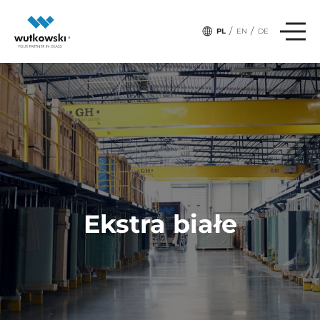
/
/
PL
EN
DE
Ekstra białe