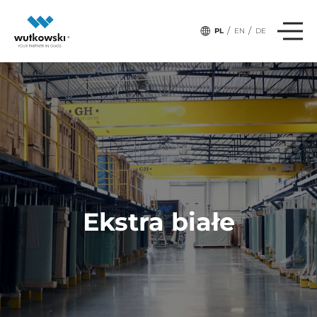
/
/
PL
EN
DE
Ekstra białe