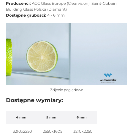
Producenci:
AGC Glass Europe (Clearvision), Saint-Gobain
Building Glass Polska (Diamant)
Dostępne grubości:
4 - 6 mm
Zdjęcie poglądowe
Dostępne wymiary:
4 mm
5 mm
6 mm
3210x2250
2550x1605
3210x2250