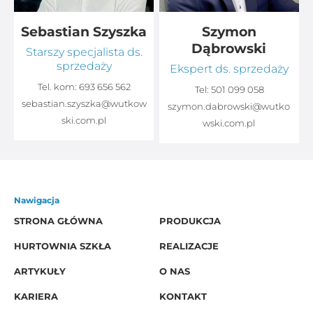
Sebastian Szyszka
Szymon
Dąbrowski
Starszy specjalista ds.
sprzedaży
Ekspert ds. sprzedaży
Tel. kom:
693 656 562
Tel:
501 099 058
sebastian.szyszka@wutkow
o
szymon.dabrowski@wutko
ski.com.pl
wski.com.pl
Nawigacja
STRONA GŁÓWNA
PRODUKCJA
HURTOWNIA SZKŁA
REALIZACJE
ARTYKUŁY
O NAS
KARIERA
KONTAKT