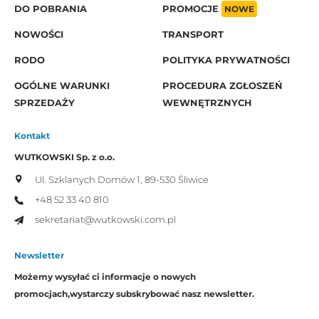
DO POBRANIA
PROMOCJE
NOWE
NOWOŚCI
TRANSPORT
RODO
POLITYKA PRYWATNOŚCI
OGÓLNE WARUNKI
PROCEDURA ZGŁOSZEŃ
SPRZEDAŻY
WEWNĘTRZNYCH
Kontakt
WUTKOWSKI Sp. z o.o.
Ul. Szklanych Domów 1,
89-530 Śliwice
+48 52 33 40 810
sekretariat@wutkowski.com.pl
Newsletter
Możemy wysyłać ci informacje o nowych
promocjach,
wystarczy subskrybować nasz newsletter.