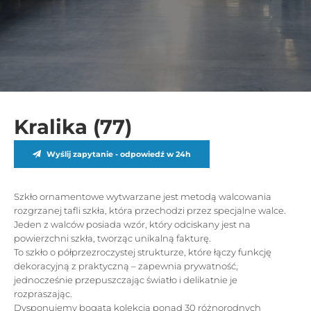
Kralika (77)
Wyślij zapytanie - odpowiedź w 24h
Szkło ornamentowe wytwarzane jest metodą walcowania
rozgrzanej tafli szkła, która przechodzi przez specjalne walce.
Jeden z walców posiada wzór, który odciskany jest na
powierzchni szkła, tworząc unikalną fakturę.
To szkło o półprzezroczystej strukturze, które łączy funkcję
dekoracyjną z praktyczną – zapewnia prywatność,
jednocześnie przepuszczając światło i delikatnie je
rozpraszając.
Dysponujemy bogatą kolekcją ponad 30 różnorodnych