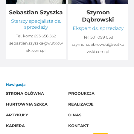
Sebastian Szyszka
Szymon
Dąbrowski
Starszy specjalista ds.
sprzedaży
Ekspert ds. sprzedaży
Tel. kom:
693 656 562
Tel:
501 099 058
sebastian.szyszka@wutkow
o
szymon.dabrowski@wutko
ski.com.pl
wski.com.pl
Nawigacja
STRONA GŁÓWNA
PRODUKCJA
HURTOWNIA SZKŁA
REALIZACJE
ARTYKUŁY
O NAS
KARIERA
KONTAKT