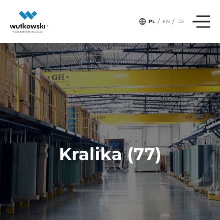
/
/
PL
EN
DE
Kralika (77)