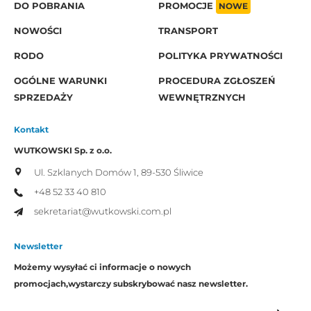
DO POBRANIA
PROMOCJE
NOWE
NOWOŚCI
TRANSPORT
RODO
POLITYKA PRYWATNOŚCI
OGÓLNE WARUNKI
PROCEDURA ZGŁOSZEŃ
SPRZEDAŻY
WEWNĘTRZNYCH
Kontakt
WUTKOWSKI Sp. z o.o.
Ul. Szklanych Domów 1,
89-530 Śliwice
+48 52 33 40 810
sekretariat@wutkowski.com.pl
Newsletter
Możemy wysyłać ci informacje o nowych
promocjach,
wystarczy subskrybować nasz newsletter.