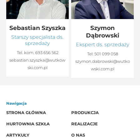
Sebastian Szyszka
Szymon
Dąbrowski
Starszy specjalista ds.
sprzedaży
Ekspert ds. sprzedaży
Tel. kom:
693 656 562
Tel:
501 099 058
sebastian.szyszka@wutkow
o
szymon.dabrowski@wutko
ski.com.pl
wski.com.pl
Nawigacja
STRONA GŁÓWNA
PRODUKCJA
HURTOWNIA SZKŁA
REALIZACJE
ARTYKUŁY
O NAS