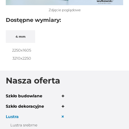
Zdjęcie poglądowe
Dostępne wymiary:
4 mm
2250x1605
3210x2250
Nasza oferta
+
Szkło budowlane
+
Szkło dekoracyjne
+
Lustra
Lustra srebrne