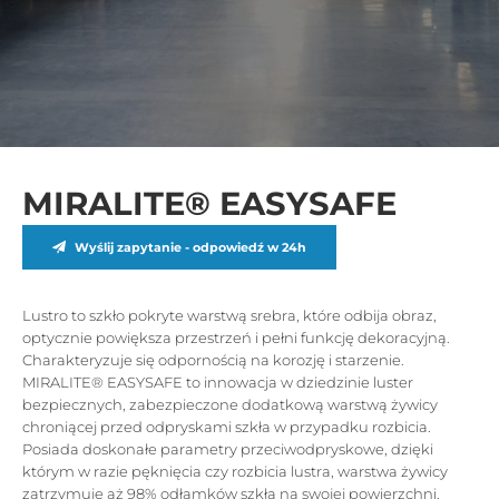
MIRALITE® EASYSAFE
Wyślij zapytanie - odpowiedź w 24h
Lustro to szkło pokryte warstwą srebra, które odbija obraz,
optycznie powiększa przestrzeń i pełni funkcję dekoracyjną.
Charakteryzuje się odpornością na korozję i starzenie.
MIRALITE® EASYSAFE to innowacja w dziedzinie luster
bezpiecznych, zabezpieczone dodatkową warstwą żywicy
chroniącej przed odpryskami szkła w przypadku rozbicia.
Posiada doskonałe parametry przeciwodpryskowe, dzięki
którym w razie pęknięcia czy rozbicia lustra, warstwa żywicy
zatrzymuje aż 98% odłamków szkła na swojej powierzchni.