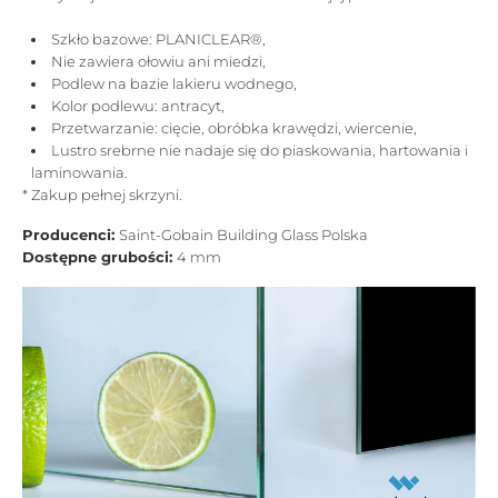
Szkło bazowe: PLANICLEAR®,
Nie zawiera ołowiu ani miedzi,
Podlew na bazie lakieru wodnego,
Kolor podlewu: antracyt,
Przetwarzanie: cięcie, obróbka krawędzi, wiercenie,
Lustro srebrne nie nadaje się do piaskowania, hartowania i
laminowania.
* Zakup pełnej skrzyni.
Producenci:
Saint-Gobain Building Glass Polska
Dostępne grubości:
4 mm