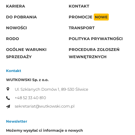
KARIERA
KONTAKT
DO POBRANIA
PROMOCJE
NOWE
NOWOŚCI
TRANSPORT
RODO
POLITYKA PRYWATNOŚCI
OGÓLNE WARUNKI
PROCEDURA ZGŁOSZEŃ
SPRZEDAŻY
WEWNĘTRZNYCH
Kontakt
WUTKOWSKI Sp. z o.o.
Ul. Szklanych Domów 1,
89-530 Śliwice
+48 52 33 40 810
sekretariat@wutkowski.com.pl
Newsletter
Możemy wysyłać ci informacje o nowych