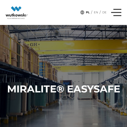
/
/
PL
EN
DE
MIRALITE® EASYSAFE