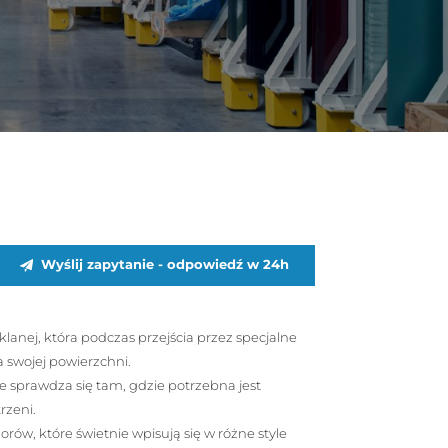
Wyślij zapytanie - odpowiedź w 24h
nej, która podczas przejścia przez specjalne
 swojej powierzchni.
le sprawdza się tam, gdzie potrzebna jest
rzeni.
ów, które świetnie wpisują się w różne style