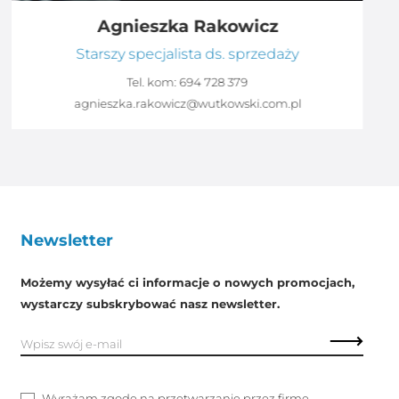
Agnieszka Rakowicz
Starszy specjalista ds. sprzedaży
Tel. kom:
694 728 379
agnieszka.rakowicz@wutkowski.com.pl
Newsletter
Możemy wysyłać ci informacje o nowych promocjach,
wystarczy subskrybować nasz newsletter.
Wyrażam zgodę na przetwarzanie przez firmę