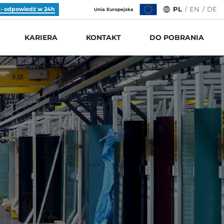
 - odpowiedź w 24h
PL
/
EN
/
DE
Unia Europejska
KARIERA
KONTAKT
DO POBRANIA