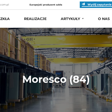
Wyślij zapytanie
.com.pl
Europejski producent szkła
ZKŁA
REALIZACJE
ARTYKUŁY
O NAS
Moresco (84)