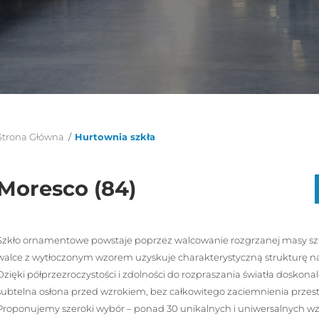
Strona Główna
/
Hurtownia szkła
Moresco (84)
Szkło ornamentowe powstaje poprzez walcowanie rozgrzanej masy szkla
walce z wytłoczonym wzorem uzyskuje charakterystyczną strukturę na
Dzięki półprzezroczystości i zdolności do rozpraszania światła doskona
subtelna osłona przed wzrokiem, bez całkowitego zaciemnienia przest
Proponujemy szeroki wybór – ponad 30 unikalnych i uniwersalnych wzor