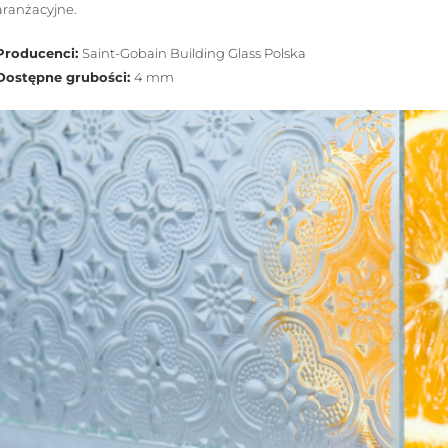
aranżacyjne.
Producenci:
Saint-Gobain Building Glass Polska
Dostępne grubości:
4 mm