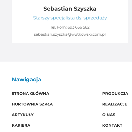
Sebastian Szyszka
Starszy specjalista ds. sprzedaży
Tel. kom:
693 656 562
sebastian.szyszka@wutkowski.com.pl
Nawigacja
STRONA GŁÓWNA
PRODUKCJA
HURTOWNIA SZKŁA
REALIZACJE
ARTYKUŁY
O NAS
KARIERA
KONTAKT