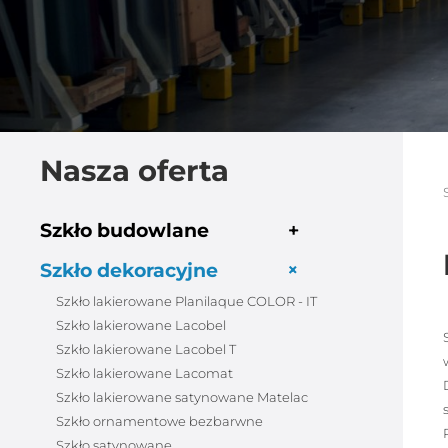
Nasza oferta
Szkło budowlane
+
+
Szkło dekoracyjne
Szkło lakierowane Planilaque COLOR - IT
Szkło lakierowane Lacobel
Szkło lakierowane Lacobel T
Szkło lakierowane Lacomat
Szkło lakierowane satynowane Matelac
Szkło ornamentowe bezbarwne
Szkło satynowane