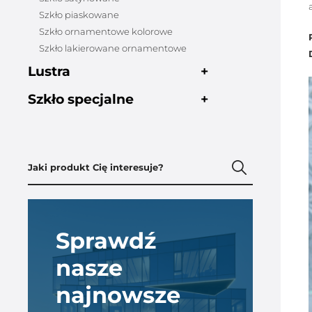
Szkło piaskowane
Szkło ornamentowe kolorowe
Szkło lakierowane ornamentowe
Lustra
+
Szkło specjalne
+
Sprawdź
nasze
najnowsze