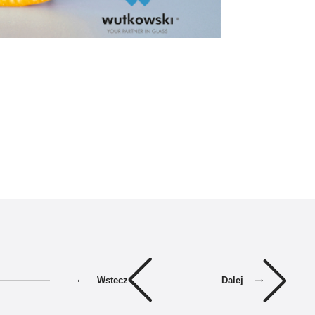
Dalej
Wstecz