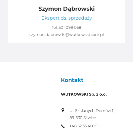
Szymon Dąbrowski
Ekspert ds. sprzedaży
Tel:
501 099 058
szymon.dabrowski@wutkowski.com.pl
Kontakt
WUTKOWSKI Sp. z o.o.
Ul. Szklanych Domów 1,
89-530 Śliwice
+48 52 33 40 810