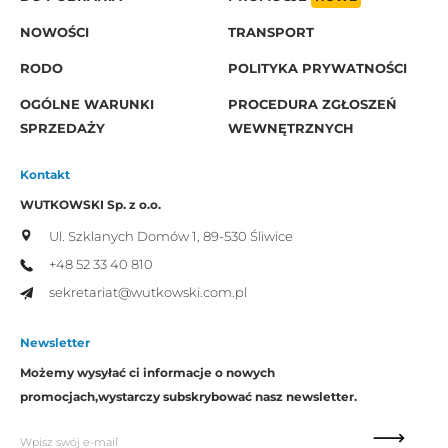
NOWOŚCI
TRANSPORT
RODO
POLITYKA PRYWATNOŚCI
OGÓLNE WARUNKI
PROCEDURA ZGŁOSZEŃ
SPRZEDAŻY
WEWNĘTRZNYCH
Kontakt
WUTKOWSKI Sp. z o.o.
Ul. Szklanych Domów 1,
89-530 Śliwice
+48 52 33 40 810
sekretariat@wutkowski.com.pl
Newsletter
Możemy wysyłać ci informacje o nowych
promocjach,
wystarczy subskrybować nasz newsletter.