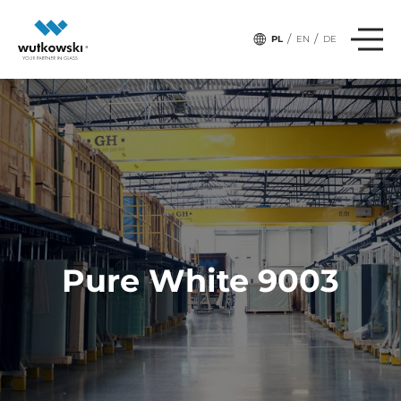
/
/
PL
EN
DE
Pure White 9003