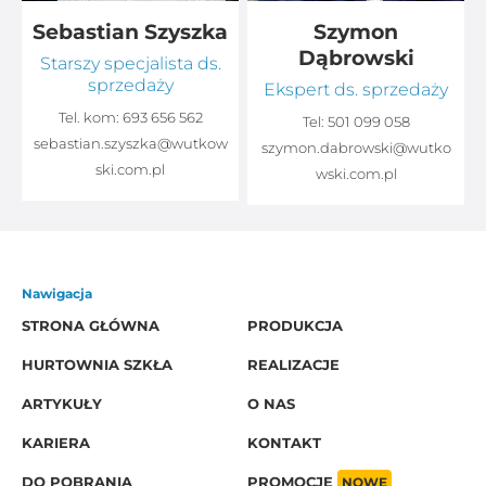
Sebastian Szyszka
Szymon
Dąbrowski
Starszy specjalista ds.
sprzedaży
Ekspert ds. sprzedaży
Tel. kom:
693 656 562
Tel:
501 099 058
sebastian.szyszka@wutkow
o
szymon.dabrowski@wutko
ski.com.pl
wski.com.pl
Nawigacja
STRONA GŁÓWNA
PRODUKCJA
HURTOWNIA SZKŁA
REALIZACJE
ARTYKUŁY
O NAS
KARIERA
KONTAKT
DO POBRANIA
PROMOCJE
NOWE