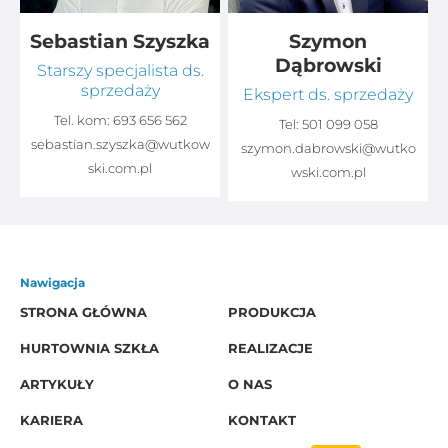
Sebastian Szyszka
Szymon
Dąbrowski
Starszy specjalista ds.
sprzedaży
Ekspert ds. sprzedaży
Tel. kom:
693 656 562
Tel:
501 099 058
sebastian.szyszka@wutkow
o
szymon.dabrowski@wutko
ski.com.pl
wski.com.pl
Nawigacja
STRONA GŁÓWNA
PRODUKCJA
HURTOWNIA SZKŁA
REALIZACJE
ARTYKUŁY
O NAS
KARIERA
KONTAKT