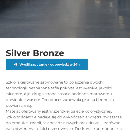
Silver Bronze
Wyślij zapytanie - odpowiedź w 24h
Szkło lakierowane satynowane to połączenie dwóch
technologii: bezbarwna tafla pokryta jest wysokiej jakości
lakierem, a jej druga strona została poddana matowemu
trawieniu kwasem. Ten proces zapewnia gładką i jednolitą
powierzchnię.
Matelac oferowany jest w szerokiej palecie kolorystycznej.
Szkło to świetnie nadaje się do wykończenia wnętrz, zwłaszcza
do produkcji mebli, ścianek działowych oraz drzwi — zarówno
tych otwieranych, jak i przesuwnych. Doskonale komponuje się