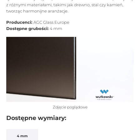
z różnymi materiałami, takimi jak drewno, stal czy kamień,
tworząc harmonijne aranżacje.
Producenci:
AGC Glass Europe
Dostępne grubości:
4 mm
Zdjęcie poglądowe
Dostępne wymiary:
4 mm