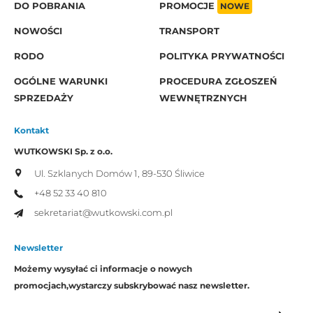
DO POBRANIA
PROMOCJE
NOWE
NOWOŚCI
TRANSPORT
RODO
POLITYKA PRYWATNOŚCI
OGÓLNE WARUNKI
PROCEDURA ZGŁOSZEŃ
SPRZEDAŻY
WEWNĘTRZNYCH
Kontakt
WUTKOWSKI Sp. z o.o.
Ul. Szklanych Domów 1,
89-530 Śliwice
+48 52 33 40 810
sekretariat@wutkowski.com.pl
Newsletter
Możemy wysyłać ci informacje o nowych
promocjach,
wystarczy subskrybować nasz newsletter.