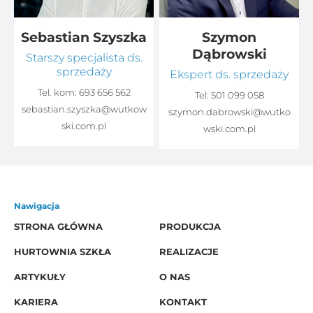
Sebastian Szyszka
Szymon
Dąbrowski
Starszy specjalista ds.
sprzedaży
Ekspert ds. sprzedaży
Tel. kom:
693 656 562
Tel:
501 099 058
sebastian.szyszka@wutkow
o
szymon.dabrowski@wutko
ski.com.pl
wski.com.pl
Nawigacja
STRONA GŁÓWNA
PRODUKCJA
HURTOWNIA SZKŁA
REALIZACJE
ARTYKUŁY
O NAS
KARIERA
KONTAKT