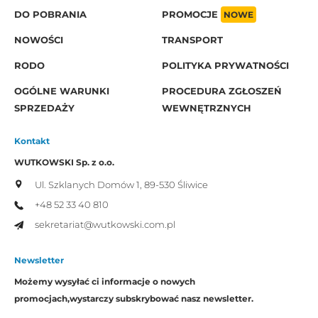
DO POBRANIA
PROMOCJE
NOWE
NOWOŚCI
TRANSPORT
RODO
POLITYKA PRYWATNOŚCI
OGÓLNE WARUNKI
PROCEDURA ZGŁOSZEŃ
SPRZEDAŻY
WEWNĘTRZNYCH
Kontakt
WUTKOWSKI Sp. z o.o.
Ul. Szklanych Domów 1,
89-530 Śliwice
+48 52 33 40 810
sekretariat@wutkowski.com.pl
Newsletter
Możemy wysyłać ci informacje o nowych
promocjach,
wystarczy subskrybować nasz newsletter.