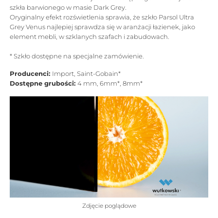
szkła barwionego w masie Dark Grey.
Oryginalny efekt rozświetlenia sprawia, że szkło Parsol Ultra
Grey Venus najlepiej sprawdza się w aranżacji łazienek, jako
element mebli, w szklanych szafach i zabudowach.
* Szkło dostępne na specjalne zamówienie.
Producenci:
Import, Saint-Gobain*
Dostępne grubości:
4 mm, 6mm*, 8mm*
Zdjęcie poglądowe