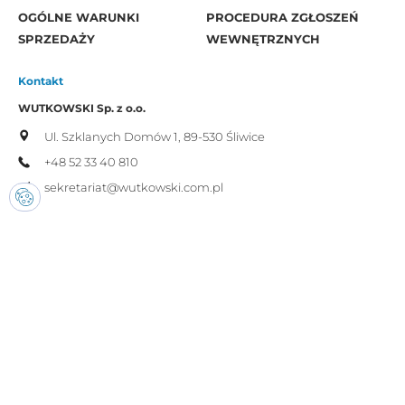
OGÓLNE WARUNKI
PROCEDURA ZGŁOSZEŃ
SPRZEDAŻY
WEWNĘTRZNYCH
Kontakt
WUTKOWSKI Sp. z o.o.
Ul. Szklanych Domów 1,
89-530 Śliwice
+48 52 33 40 810
sekretariat@wutkowski.com.pl
Newsletter
Możemy wysyłać ci informacje o nowych
promocjach,
wystarczy subskrybować nasz newsletter.
Wyrażam zgodę na przetwarzanie przez firmę Wutkowski moich
danych osobowych w celach promocyjnych.