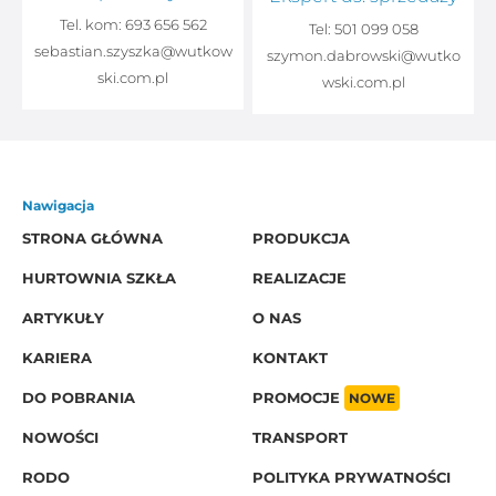
Tel:
501 099 058
w
szymon.dabrowski@wutko
wski.com.pl
Nawigacja
STRONA GŁÓWNA
PRODUKCJA
HURTOWNIA SZKŁA
REALIZACJE
ARTYKUŁY
O NAS
KARIERA
KONTAKT
DO POBRANIA
PROMOCJE
NOWE
NOWOŚCI
TRANSPORT
RODO
POLITYKA PRYWATNOŚCI