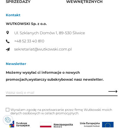
SPRZEDAŻY
WEWNĘTRZNYCH
Kontakt
WUTKOWSKI Sp. z o.o.
Ul. Szklanych Domów 1,
89-530 Śliwice
+48 52 33 40 810
sekretariat@wutkowski.com.pl
Newsletter
Możemy wysyłać ci informacje o nowych
promocjach,
wystarczy subskrybować nasz newsletter.
Wyrażam zgodę na przetwarzanie przez firmę Wutkowski moich
danych osobowych w celach promocyjnych.