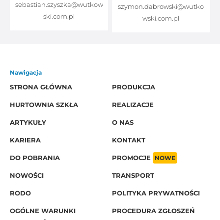
sebastian.szyszka@wutkow
o
szymon.dabrowski@wutko
ski.com.pl
wski.com.pl
Nawigacja
STRONA GŁÓWNA
PRODUKCJA
HURTOWNIA SZKŁA
REALIZACJE
ARTYKUŁY
O NAS
KARIERA
KONTAKT
DO POBRANIA
PROMOCJE
NOWE
NOWOŚCI
TRANSPORT
RODO
POLITYKA PRYWATNOŚCI
OGÓLNE WARUNKI
PROCEDURA ZGŁOSZEŃ