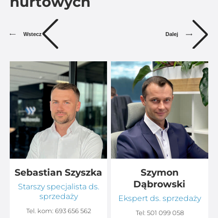
hurtowych
Dalej
Wstecz
Sebastian Szyszka
Szymon
Dąbrowski
Starszy specjalista ds.
sprzedaży
Ekspert ds. sprzedaży
Tel. kom:
693 656 562
Tel:
501 099 058