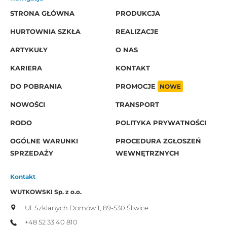
STRONA GŁÓWNA
PRODUKCJA
HURTOWNIA SZKŁA
REALIZACJE
ARTYKUŁY
O NAS
KARIERA
KONTAKT
DO POBRANIA
PROMOCJE
NOWE
NOWOŚCI
TRANSPORT
RODO
POLITYKA PRYWATNOŚCI
OGÓLNE WARUNKI
PROCEDURA ZGŁOSZEŃ
SPRZEDAŻY
WEWNĘTRZNYCH
Kontakt
WUTKOWSKI Sp. z o.o.
Ul. Szklanych Domów 1,
89-530 Śliwice
+48 52 33 40 810