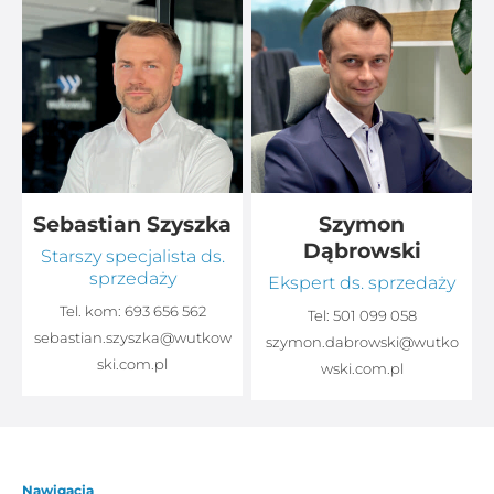
Sebastian Szyszka
Szymon
Dąbrowski
Starszy specjalista ds.
sprzedaży
Ekspert ds. sprzedaży
Tel. kom:
693 656 562
Tel:
501 099 058
sebastian.szyszka@wutkow
o
szymon.dabrowski@wutko
ski.com.pl
wski.com.pl
Nawigacja