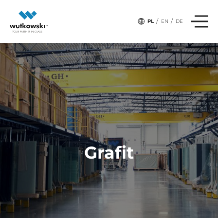
/
/
PL
EN
DE
Grafit