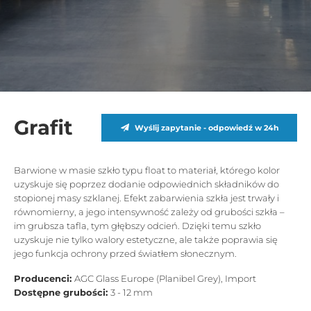
Grafit
Wyślij zapytanie - odpowiedź w 24h
Barwione w masie szkło typu float to materiał, którego kolor
uzyskuje się poprzez dodanie odpowiednich składników do
stopionej masy szklanej. Efekt zabarwienia szkła jest trwały i
równomierny, a jego intensywność zależy od grubości szkła –
im grubsza tafla, tym głębszy odcień. Dzięki temu szkło
uzyskuje nie tylko walory estetyczne, ale także poprawia się
jego funkcja ochrony przed światłem słonecznym.
Producenci:
AGC Glass Europe (Planibel Grey), Import
Dostępne grubości:
3 - 12 mm