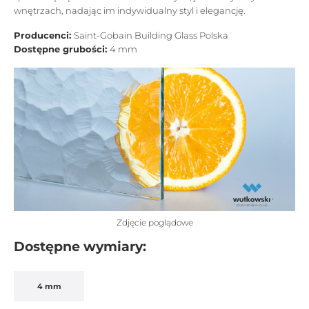
wnętrzach, nadając im indywidualny styl i elegancję.
Producenci:
Saint-Gobain Building Glass Polska
Dostępne grubości:
4 mm
Zdjęcie poglądowe
Dostępne wymiary:
4 mm