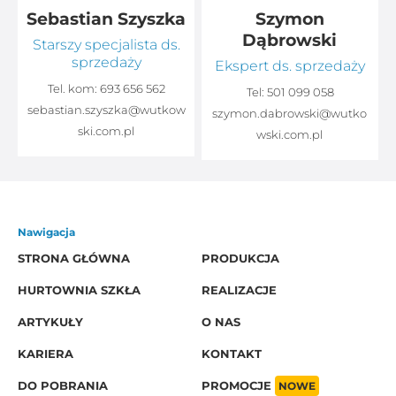
Sebastian Szyszka
Szymon
Dąbrowski
Starszy specjalista ds.
sprzedaży
Ekspert ds. sprzedaży
Tel. kom:
693 656 562
Tel:
501 099 058
sebastian.szyszka@wutkow
o
szymon.dabrowski@wutko
ski.com.pl
wski.com.pl
Nawigacja
STRONA GŁÓWNA
PRODUKCJA
HURTOWNIA SZKŁA
REALIZACJE
ARTYKUŁY
O NAS
KARIERA
KONTAKT
DO POBRANIA
PROMOCJE
NOWE