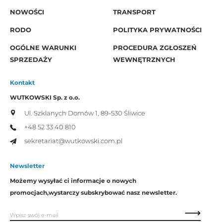
NOWOŚCI
TRANSPORT
RODO
POLITYKA PRYWATNOŚCI
OGÓLNE WARUNKI
PROCEDURA ZGŁOSZEŃ
SPRZEDAŻY
WEWNĘTRZNYCH
Kontakt
WUTKOWSKI Sp. z o.o.
Ul. Szklanych Domów 1,
89-530 Śliwice
+48 52 33 40 810
sekretariat@wutkowski.com.pl
Newsletter
Możemy wysyłać ci informacje o nowych
promocjach,
wystarczy subskrybować nasz newsletter.