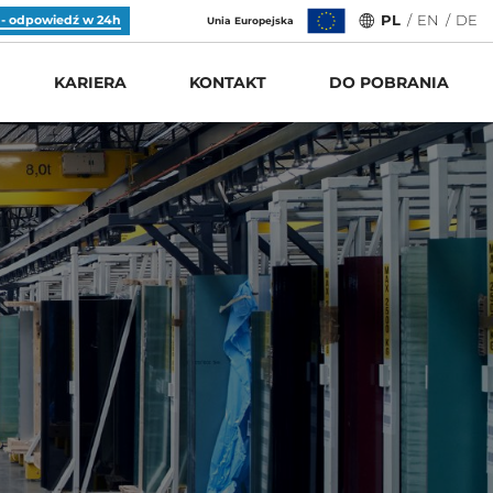
 - odpowiedź w 24h
PL
/
EN
/
DE
Unia Europejska
KARIERA
KONTAKT
DO POBRANIA