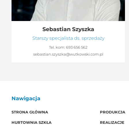
Sebastian Szyszka
Starszy specjalista ds. sprzedaży
Tel. kom:
693 656 562
sebastian.szyszka@wutkowski.com.pl
Nawigacja
STRONA GŁÓWNA
PRODUKCJA
HURTOWNIA SZKŁA
REALIZACJE