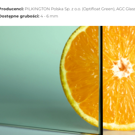
Producenci:
PILKINGTON Polska Sp. z o.o. (Optifloat Green), AGC Glas
Dostępne grubości:
4 - 6 mm