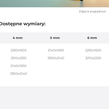
Zdjęcie poglądowe
Dostępne wymiary:
4 mm
5 mm
6 mm
2250x1605
2140x1650
2250x1605
3210x2250
3300x2140
3210x2250
2140x1650
3300x2140