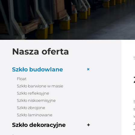
Nasza oferta
+
Szkło budowlane
Float
Szkło barwione w masie
Szkło refleksyjne
Szkło niskoemisyjne
Szkło zbrojone
Szkło laminowane
Szkło dekoracyjne
+