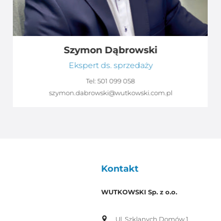
Szymon Dąbrowski
Ekspert ds. sprzedaży
Tel:
501 099 058
szymon.dabrowski@wutkowski.com.pl
Kontakt
WUTKOWSKI Sp. z o.o.
Ul. Szklanych Domów 1,