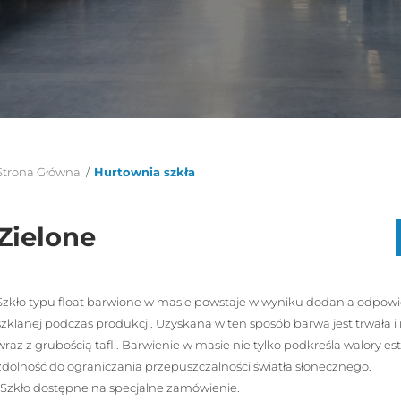
Strona Główna
/
Hurtownia szkła
Zielone
Szkło typu float barwione w masie powstaje w wyniku dodania odpowi
szklanej podczas produkcji. Uzyskana w ten sposób barwa jest trwała i
wraz z grubością tafli. Barwienie w masie nie tylko podkreśla walory e
zdolność do ograniczania przepuszczalności światła słonecznego.
*Szkło dostępne na specjalne zamówienie.