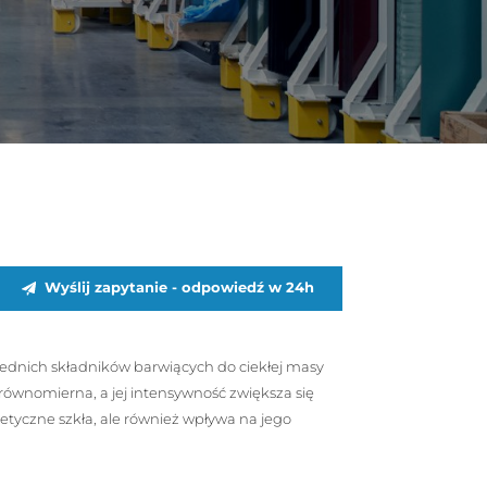
Wyślij zapytanie - odpowiedź w 24h
ednich składników barwiących do ciekłej masy
 równomierna, a jej intensywność zwiększa się
stetyczne szkła, ale również wpływa na jego