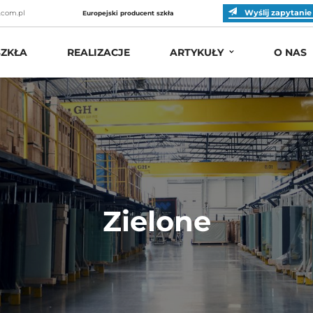
Wyślij zapytanie
.com.pl
Europejski producent szkła
ZKŁA
REALIZACJE
ARTYKUŁY
O NAS
Zielone