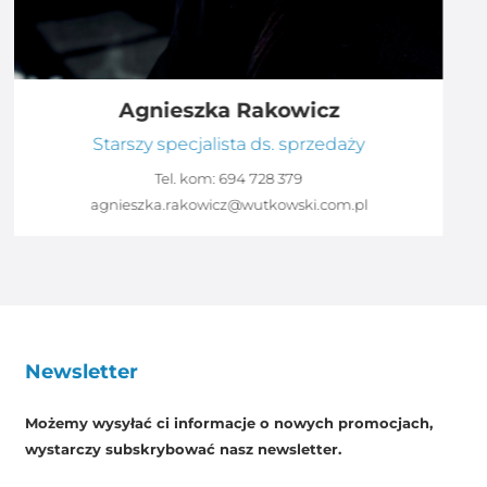
Agnieszka Rakowicz
Starszy specjalista ds. sprzedaży
Tel. kom:
694 728 379
agnieszka.rakowicz@wutkowski.com.pl
Newsletter
Możemy wysyłać ci informacje o nowych promocjach,
wystarczy subskrybować nasz newsletter.